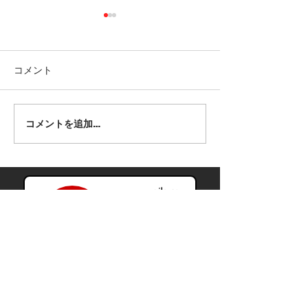
教員募集
2026年夏の授
了
継承語小学生クラス、日本語
成人中級レベル。 毎週土曜日
日付: 6月13日から
コメント
9時から12時まで、責任感、
9時半から12時 
協調性があり、教えることに
場所: Ottawa Japa
情熱と興味のある方。 夏に講
Cultural Centre 22
コメントを追加…
習もあります。興味のある方
Laurent Blvd unit
は、kouchou@ojls.ca まで、
150$ (早い者勝ち
履歴書を送付して下さい。
4日から18日