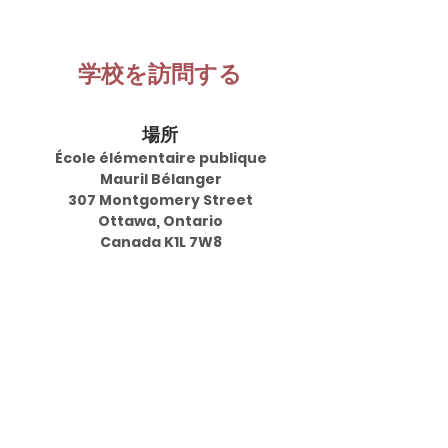
学校を訪問する
場所
École élémentaire publique
Mauril Bélanger
307 Montgomery Street
Ottawa, Ontario
Canada K1L 7W8