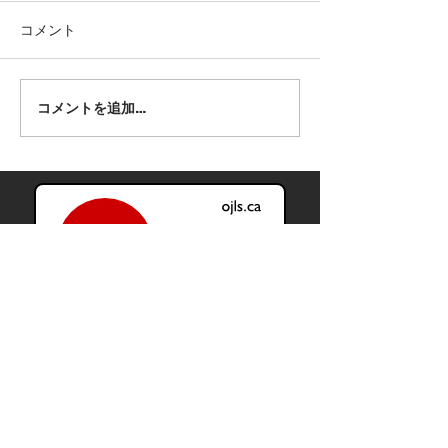
継承語小学生クラス、日本語
成人中級レベル。 毎週土曜日
日付: 6月13日から
コメント
9時から12時まで、責任感、
9時半から12時 
協調性があり、教えることに
場所: Ottawa Japa
情熱と興味のある方。 夏に講
Cultural Centre 22
コメントを追加…
習もあります。興味のある方
Laurent Blvd unit
は、kouchou@ojls.ca まで、
150$ (早い者勝ち
履歴書を送付して下さい。
4日から18日
École élémentaire
publique Mauril